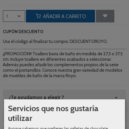
AÑADIR A CARRITO
CUPÓN DESCUENTO
Usa el código al finalizar tu compra: DESCUENTOROYO.
¡¡PROMOCIÓN!! Toallero barra de baño en medida de 27,5 o 37,5
cm. Incluye toallero en diferentes acabados a seleccionar.
Además puedes añadir los complementos propios de la serie
como el portarrollos. Conoce nuestra gran variedad de modelos
de muebles de baño de la marca Royo.
¿Te ayudamos a elegir ?
Servicios que nos gustaría
Envio gratuito
utilizar
Aunque sabemos que prefieres las galletas de chocolate,