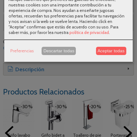
CUPÓN DESCUENTO EN ROYO
nuestras cookies son una importante contribución a tu
experiencia de compra. Nos ayudan a enseñarte jugosas
ofertas, recuerdan tus preferencias para facilitar tu navegación
y nos avisan si la web se vuelve lenta. Haciendo click en
SEGUNDAS REBAJAS AGOSTO
"Aceptar" confirmas que estás de acuerdo con su uso.
Para
saber más, por favor lea nuestra
política de privacidad
.
Categoría:
Accesorios de baño
|
Tags:
royo
diseno
calidad
comodidad
oferta
espacio
|
Comentarios
Preferencias
Descartar todas
Aceptar todas
Descripción
Productos Relacionados
-30 %
-30 %
-20 %
-25 %
Grifo lavabo
Grifo bidet a
Toallero de pie
Portavasos