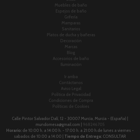
Muebles de baño
Espejos de baño
Grifería
Mamparas
Sanitarios
Platos de ducha y bañeras
Decoración
Marcas
Blog
Accesorios de baño
Iluminación
Ir arriba
Contáctanos
Aviso Legal
Política de Privacidad
Condiciones de Compra
Políticas de Cookies
Calle Pintor Salvador Dalí, 12 - 30007 Murcia, Murcia - (España) |
mundomesa@gmail.com |
968246705
Horario:
de 10:00 h. a 14:00 h. - 17:00 h. a 21:00 h.de lunes a viernes -
sabados de 10:00 a 14:00 |
Tiempo de Entrega:
CONSULTAR