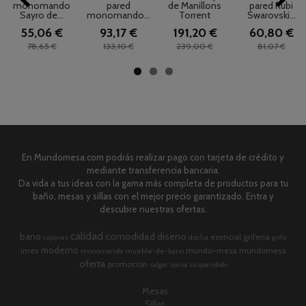
monomando
pared
de Manillons
pared Rubi
Sayro de...
monomando...
Torrent
Swarovski...
55,06 €
93,17 €
191,20 €
60,80 €
78,65 €
133,10 €
239,00 €
81,07 €
En Mundomesa.com podrás realizar pago con tarjeta de crédito y
mediante transferencia bancaria.
Da vida a tus ideas con la gama más completa de productos para tu
baño, mesas y sillas con el mejor precio garantizado. Entra y
descubre nuestras ofertas.
calidad
comodidad
diseno
bano
esencial
griferia
cajones
ducha
grifo
moderno
imex
mundo-mesa
mundomesa
monomando
mueble-de-bano
oferta
promocion
salgar
sonia
suspendido
Mesas
Sillas