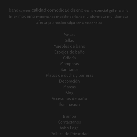
calidad
comodidad
diseno
bano
esencial
griferia
cajones
ducha
grifo
moderno
imex
mundo-mesa
mundomesa
monomando
mueble-de-bano
oferta
promocion
salgar
sonia
suspendido
Mesas
Sillas
Muebles de baño
Espejos de baño
Grifería
Mamparas
Sanitarios
Platos de ducha y bañeras
Decoración
Marcas
Blog
Accesorios de baño
Iluminación
Ir arriba
Contáctanos
Aviso Legal
Política de Privacidad