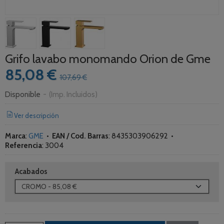
Grifo lavabo monomando Orion de Gme
85,08 €
107,69 €
Disponible
-
(Imp. Incluidos)
Ver descripción
Marca
:
GME
•
EAN / Cod. Barras
:
8435303906292
•
Referencia
:
3004
Acabados