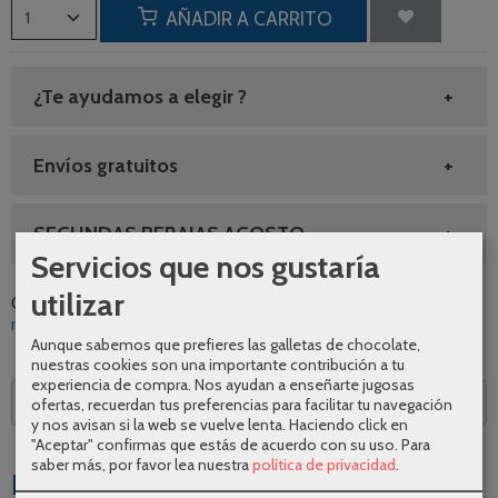
AÑADIR A CARRITO
¿Te ayudamos a elegir ?
Envíos gratuitos
SEGUNDAS REBAJAS AGOSTO
Servicios que nos gustaría
utilizar
Categoría:
Grifería
|
Tags:
bano
lavabo
calidad
oferta
monomando
griferia
gme
orion
|
Comentarios
Aunque sabemos que prefieres las galletas de chocolate,
nuestras cookies son una importante contribución a tu
experiencia de compra. Nos ayudan a enseñarte jugosas
Descripción
ofertas, recuerdan tus preferencias para facilitar tu navegación
y nos avisan si la web se vuelve lenta. Haciendo click en
"Aceptar" confirmas que estás de acuerdo con su uso.
Para
saber más, por favor lea nuestra
política de privacidad
.
Productos Relacionados